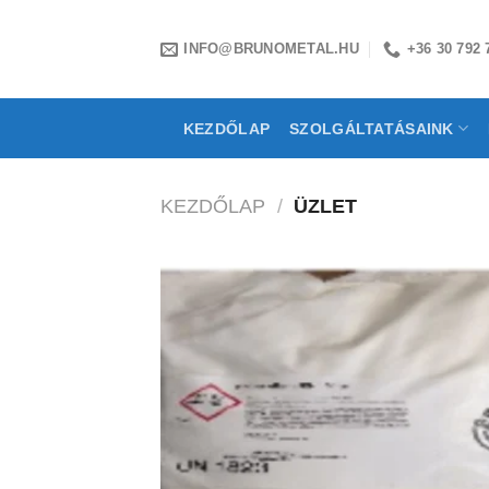
Skip
to
INFO@BRUNOMETAL.HU
+36 30 792 
content
KEZDŐLAP
SZOLGÁLTATÁSAINK
KEZDŐLAP
/
ÜZLET